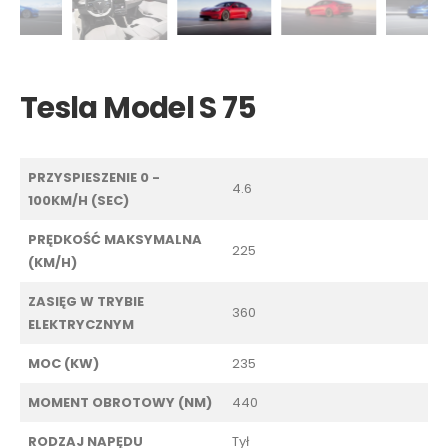
Tesla Model S 75
PRZYSPIESZENIE 0 -
4.6
100KM/H (SEC)
PRĘDKOŚĆ MAKSYMALNA
225
(KM/H)
ZASIĘG W TRYBIE
360
ELEKTRYCZNYM
MOC (KW)
235
MOMENT OBROTOWY (NM)
440
RODZAJ NAPĘDU
Tył