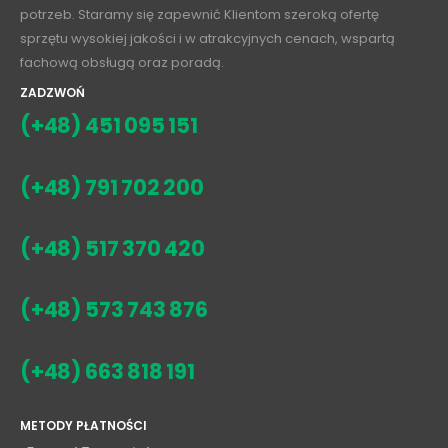
potrzeb. Staramy się zapewnić Klientom szeroką ofertę
sprzętu wysokiej jakości i w atrakcyjnych cenach, wspartą
fachową obsługą oraz poradą.
ZADZWOŃ
(+48) 451 095 151
(+48) 791 702 200
(+48) 517 370 420
(+48) 573 743 876
(+48) 663 818 191
METODY PŁATNOŚCI