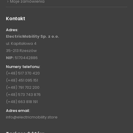
Moje zamówienia
Kontakt
Adres:
ElectricMobility Sp. z o.o.
ul. Kapitałowa 4
35-213 Rzeszów
NIP:
5170442886
Numery telefonu:
(+48) 517 370 420
(+48) 451 095 151
(+48) 791 702 200
(+48) 573 743 876
(+48) 663 818 191
Adres email:
info@electricmobility.store