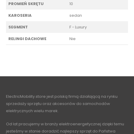
PROMIEŃ SKRĘTU
10
KAROSERIA
sedan
SEGMENT
F - Luxury
RELINGI DACHOWE
Nie
ElectricMobility.store jest polską firmą działającą na rynku
sprzedaży sprzętu oraz akcesoriów do samochodów
elektrycznych wielu marek.
Od lat pracujemy w branży elektroenergetycznej dzięki temu
jesteśmy w stanie doradzić najlepszy sprzęt do Państwa