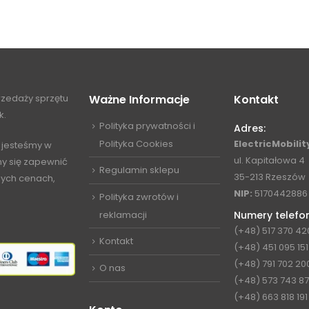
przedaży sprzętu
Ważne Informacje
Kontakt
k.
Polityka prywatności i
Adres:
Polityka Cookies
ElectricMobility
 jesteśmy w
ul. Kapitałowa 4
my się zapewnić
Regulamin sklepu
35-213 Rzeszów
jnych cenach,
NIP:
5170442886
Polityka zwrotów i
reklamacji
Numery telefo
(+48) 517 370 42
Kontakt
(+48) 451 095 151
(+48) 791 702 20
O nas
(+48) 573 743 8
(+48) 663 818 191