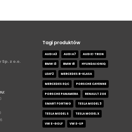
Tagi produktów
AUDI A3
AUDI A7
AUDI E-TRON
 Sp. z o.o.
BMW I3
BMW I8
HYUNDAI IONIQ
LEAF2
MERCEDES B-KLASA
MERCEDES EQC
PORSCHE CAYENNE
nu:
PORSCHE PANAMERA
RENAULT ZOE
0
SMART FORTWO
TESLA MODEL 3
0
TESLA MODEL S
TESLA MODEL X
76
VW E-GOLF
VW E-UP