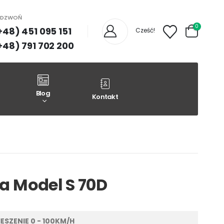
ADZWOŃ
0
+48) 451 095 151
Cześć!
+48) 791 702 200
Blog
Kontakt
la Model S 70D
ESZENIE 0 - 100KM/H