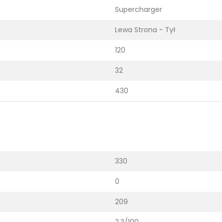
Supercharger
Lewa Strona - Tył
120
32
430
330
0
209
2.3/100