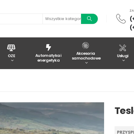
Z
(
Wszystkie kategorie
(
Akcesoria
Automatyka i
OZE
Usługi
samochodowe
energetyka
Tes
PRZYSPI