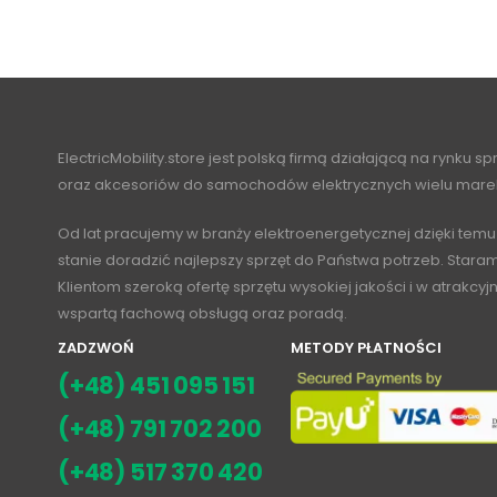
ElectricMobility.store jest polską firmą działającą na rynku s
oraz akcesoriów do samochodów elektrycznych wielu mare
Od lat pracujemy w branży elektroenergetycznej dzięki temu
stanie doradzić najlepszy sprzęt do Państwa potrzeb. Stara
Klientom szeroką ofertę sprzętu wysokiej jakości i w atrakcy
wspartą fachową obsługą oraz poradą.
ZADZWOŃ
METODY PŁATNOŚCI
(+48) 451 095 151
(+48) 791 702 200
(+48) 517 370 420