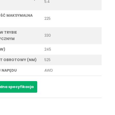
5.4
OŚĆ MAKSYMALNA
225
 W TRYBIE
330
YCZNYM
KW)
245
T OBROTOWY (NM)
525
 NAPĘDU
AWD
dna specyfikacja