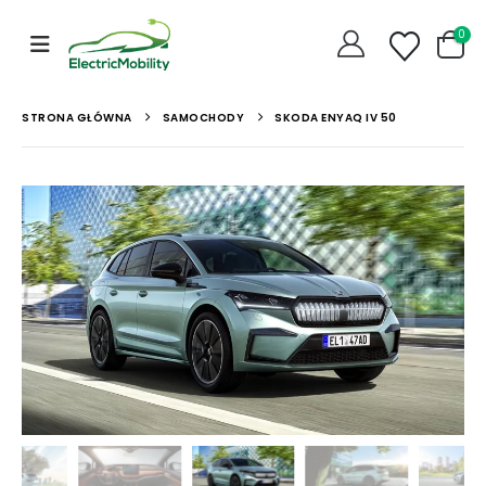
0
STRONA GŁÓWNA
SAMOCHODY
SKODA ENYAQ IV 50