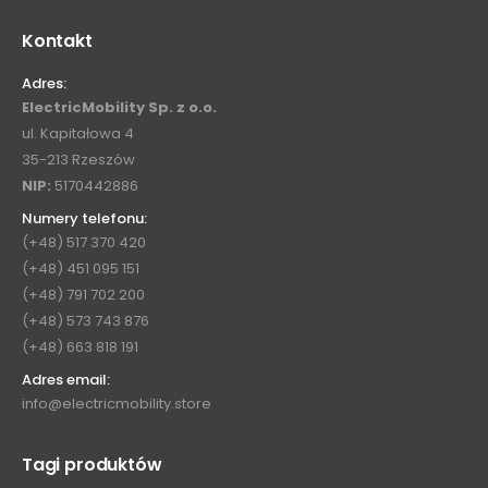
Kontakt
Adres:
ElectricMobility Sp. z o.o.
ul. Kapitałowa 4
35-213 Rzeszów
NIP:
5170442886
Numery telefonu:
(+48) 517 370 420
(+48) 451 095 151
(+48) 791 702 200
(+48) 573 743 876
(+48) 663 818 191
Adres email:
info@electricmobility.store
Tagi produktów