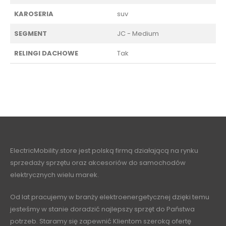
KAROSERIA
suv
SEGMENT
JC - Medium
RELINGI DACHOWE
Tak
ElectricMobility.store jest polską firmą działającą na rynku
sprzedaży sprzętu oraz akcesoriów do samochodów
elektrycznych wielu marek.
Od lat pracujemy w branży elektroenergetycznej dzięki temu
jesteśmy w stanie doradzić najlepszy sprzęt do Państwa
potrzeb. Staramy się zapewnić Klientom szeroką ofertę