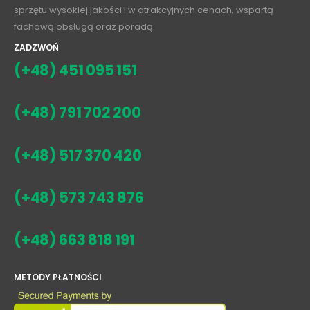
sprzętu wysokiej jakości i w atrakcyjnych cenach, wspartą
fachową obsługą oraz poradą.
ZADZWOŃ
(+48) 451 095 151
(+48) 791 702 200
(+48) 517 370 420
(+48) 573 743 876
(+48) 663 818 191
METODY PŁATNOŚCI