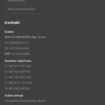
Moje konto
Moje zamówienia
Kontakt
Adres:
ElectricMobility Sp. z o.o.
ul. Kapitałowa 4
35-213 Rzeszów
NIP:
5170442886
Numery telefonu:
(+48) 517 370 420
(+48) 451 095 151
(+48) 791 702 200
(+48) 573 743 876
(+48) 663 818 191
Adres email:
info@electricmobility.store