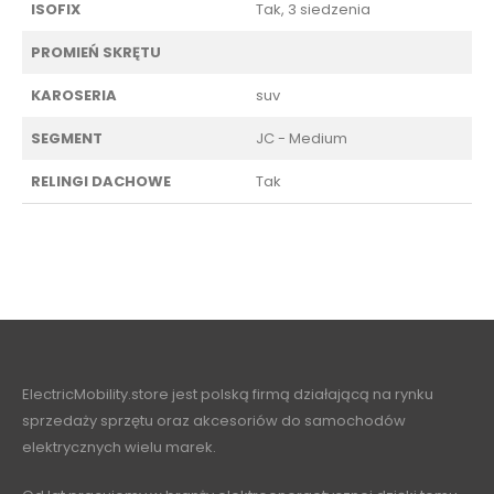
ISOFIX
Tak, 3 siedzenia
PROMIEŃ SKRĘTU
KAROSERIA
suv
SEGMENT
JC - Medium
RELINGI DACHOWE
Tak
ElectricMobility.store jest polską firmą działającą na rynku
sprzedaży sprzętu oraz akcesoriów do samochodów
elektrycznych wielu marek.