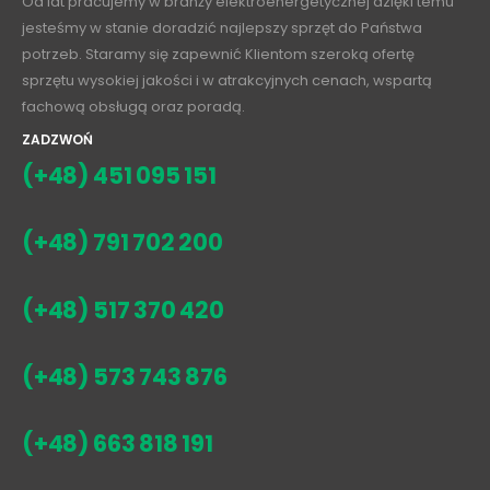
Od lat pracujemy w branży elektroenergetycznej dzięki temu
jesteśmy w stanie doradzić najlepszy sprzęt do Państwa
potrzeb. Staramy się zapewnić Klientom szeroką ofertę
sprzętu wysokiej jakości i w atrakcyjnych cenach, wspartą
fachową obsługą oraz poradą.
ZADZWOŃ
(+48) 451 095 151
(+48) 791 702 200
(+48) 517 370 420
(+48) 573 743 876
(+48) 663 818 191