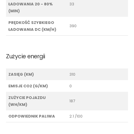
ŁADOWANIA 20 - 80%
33
(MIN)
PRĘDKOŚĆ SZYBKIEGO
390
ŁADOWANIA DC (KM/H)
Zużycie energii
ZASIĘG (KM)
310
EMISJE CO2 (G/KM)
0
ZUŻYCIE POJAZDU
187
(WH/KM)
ODPOWIEDNIK PALIWA
2.1 /100