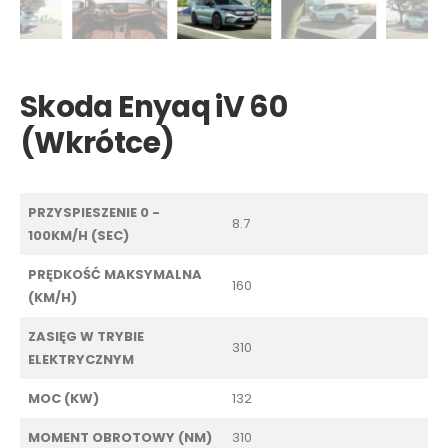
Skoda Enyaq iV 60
(Wkrótce)
PRZYSPIESZENIE 0 -
8.7
100KM/H (SEC)
PRĘDKOŚĆ MAKSYMALNA
160
(KM/H)
ZASIĘG W TRYBIE
310
ELEKTRYCZNYM
MOC (KW)
132
MOMENT OBROTOWY (NM)
310