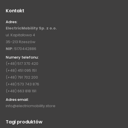
Kontakt
Adres:
ElectricMobility Sp. z o.o.
ul. Kapitałowa 4
35-213 Rzeszów
NIP:
5170442886
Numery telefonu:
(+48) 517 370 420
(+48) 451 095 151
(+48) 791 702 200
(+48) 573 743 876
(+48) 663 818 191
Adres email:
info@electricmobility.store
Tagi produktów