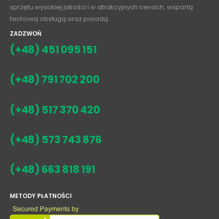
sprzętu wysokiej jakości i w atrakcyjnych cenach, wspartą
fachową obsługą oraz poradą.
ZADZWOŃ
(+48) 451 095 151
(+48) 791 702 200
(+48) 517 370 420
(+48) 573 743 876
(+48) 663 818 191
METODY PŁATNOŚCI