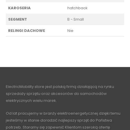
KAROSERIA
hatchback
SEGMENT
B - Small
RELINGI DACHOWE
Nie
ElectricMobility.store jest polską firmą działającą na rynku
sprzedaży sprzętu oraz akcesoriów do samochodów
elektrycznych wielu marek.
Od lat pracujemy w branży elektroenergetycznej dzięki temu
jesteśmy w stanie doradzić najlepszy sprzęt do Państwa
potrzeb. Staramy się zapewnić Klientom szeroką ofertę