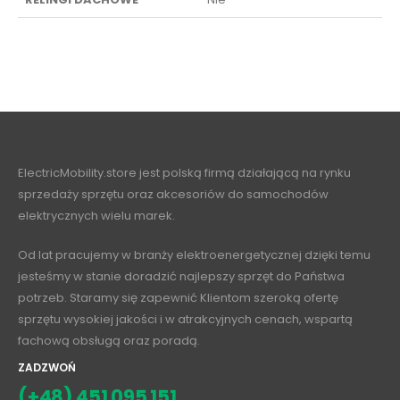
ElectricMobility.store jest polską firmą działającą na rynku
sprzedaży sprzętu oraz akcesoriów do samochodów
elektrycznych wielu marek.
Od lat pracujemy w branży elektroenergetycznej dzięki temu
jesteśmy w stanie doradzić najlepszy sprzęt do Państwa
potrzeb. Staramy się zapewnić Klientom szeroką ofertę
sprzętu wysokiej jakości i w atrakcyjnych cenach, wspartą
fachową obsługą oraz poradą.
ZADZWOŃ
(+48) 451 095 151