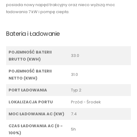
posiada nowy napęd trakcyjny oraz nieco wyższą moc
ładowania 7 kW i pompę ciepła.
Bateria i Ładowanie
POJEMNOŚĆ BATERII
33.0
BRUTTO (KWH)
POJEMNOŚĆ BATERII
31.0
NETTO (KWH)
PORT ŁADOWANIA
Typ 2
LOKALIZACJA PORTU
Przód - Środek
MOC ŁADOWANIA AC (KW)
7.4
CZAS ŁADOWANIA AC (0 -
5h
100%)