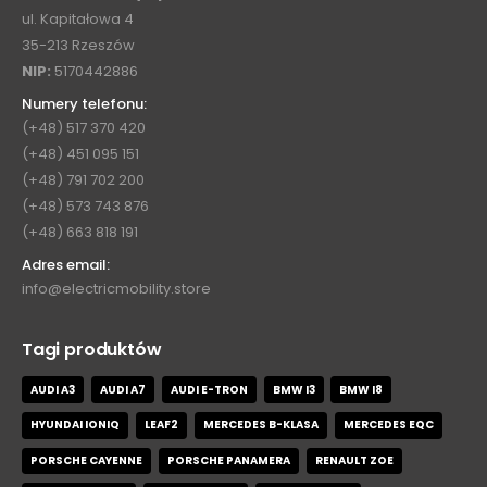
ul. Kapitałowa 4
35-213 Rzeszów
NIP:
5170442886
Numery telefonu:
(+48) 517 370 420
(+48) 451 095 151
(+48) 791 702 200
(+48) 573 743 876
(+48) 663 818 191
Adres email:
info@electricmobility.store
Tagi produktów
AUDI A3
AUDI A7
AUDI E-TRON
BMW I3
BMW I8
HYUNDAI IONIQ
LEAF2
MERCEDES B-KLASA
MERCEDES EQC
PORSCHE CAYENNE
PORSCHE PANAMERA
RENAULT ZOE