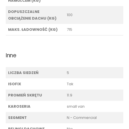
HAMULCEM (KG)
DOPUSZCZALNE
100
OBCIĄŻENIE DACHU (KG)
MAKS. ŁADOWNOŚĆ (KG)
715
Inne
LICZBA SIEDZEŃ
5
ISOFIX
Tak
PROMIEŃ SKRĘTU
11.9
KAROSERIA
small van
SEGMENT
N - Commercial
RELINGI DACHOWE
Nie