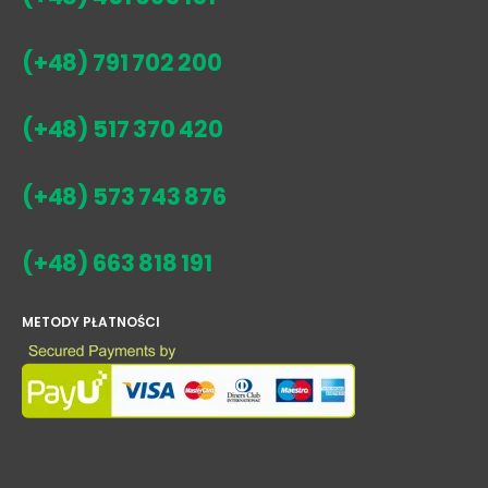
(+48) 791 702 200
(+48) 517 370 420
(+48) 573 743 876
(+48) 663 818 191
METODY PŁATNOŚCI