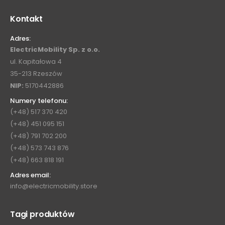
Kontakt
Adres:
ElectricMobility Sp. z o.o.
ul. Kapitałowa 4
35-213 Rzeszów
NIP:
5170442886
Numery telefonu:
(+48) 517 370 420
(+48) 451 095 151
(+48) 791 702 200
(+48) 573 743 876
(+48) 663 818 191
Adres email:
info@electricmobility.store
Tagi produktów