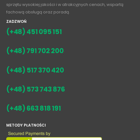
sprzętu wysokiej jakości i w atrakcyjnych cenach, wspartą
fachową obsługą oraz poradą.
ZADZWOŃ
(+48) 451 095 151
(+48) 791 702 200
(+48) 517 370 420
(+48) 573 743 876
(+48) 663 818 191
METODY PŁATNOŚCI