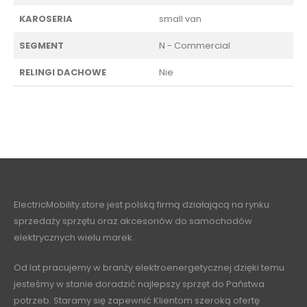
KAROSERIA
small van
SEGMENT
N - Commercial
RELINGI DACHOWE
Nie
ElectricMobility.store jest polską firmą działającą na rynku
sprzedaży sprzętu oraz akcesoriów do samochodów
elektrycznych wielu marek.
Od lat pracujemy w branży elektroenergetycznej dzięki temu
jesteśmy w stanie doradzić najlepszy sprzęt do Państwa
potrzeb. Staramy się zapewnić Klientom szeroką ofertę