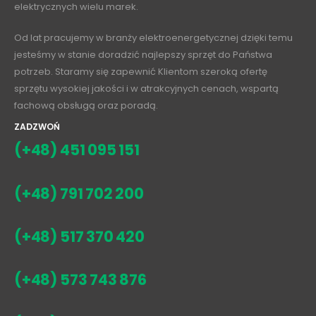
elektrycznych wielu marek.
Od lat pracujemy w branży elektroenergetycznej dzięki temu
jesteśmy w stanie doradzić najlepszy sprzęt do Państwa
potrzeb. Staramy się zapewnić Klientom szeroką ofertę
sprzętu wysokiej jakości i w atrakcyjnych cenach, wspartą
fachową obsługą oraz poradą.
ZADZWOŃ
(+48) 451 095 151
(+48) 791 702 200
(+48) 517 370 420
(+48) 573 743 876