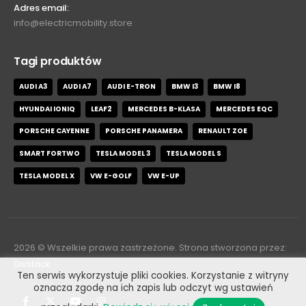
Adres email:
info@electricmobility.store
Tagi produktów
AUDI A3
AUDI A7
AUDI E-TRON
BMW I3
BMW I8
HYUNDAI IONIQ
LEAF2
MERCEDES B-KLASA
MERCEDES EQC
PORSCHE CAYENNE
PORSCHE PANAMERA
RENAULT ZOE
SMART FORTWO
TESLA MODEL 3
TESLA MODEL S
TESLA MODEL X
VW E-GOLF
VW E-UP
2026
© Wszelkie prawa zastrzeżone. Strona stworzona przez:
Divstack
Ten serwis wykorzystuje pliki cookies. Korzystanie z witryny
oznacza zgodę na ich zapis lub odczyt wg ustawień