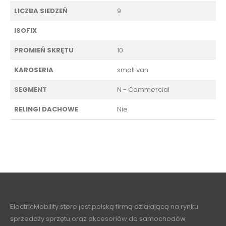
LICZBA SIEDZEŃ
9
ISOFIX
PROMIEŃ SKRĘTU
10
KAROSERIA
small van
SEGMENT
N - Commercial
RELINGI DACHOWE
Nie
ElectricMobility.store jest polską firmą działającą na rynku
sprzedaży sprzętu oraz akcesoriów do samochodów