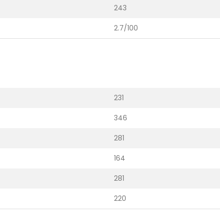
243
2.7/100
231
346
281
164
281
220