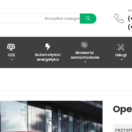
Z
(
Wszystkie kategorie
(
Akcesoria
Automatyka i
OZE
Usługi
samochodowe
energetyka
Opel
PRZYSPI