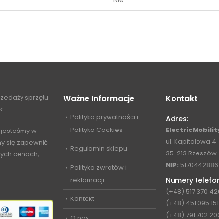
Nie
przedaży sprzętu
Ważne Informacje
Kontakt
k.
Polityka prywatności i
Adres:
Polityka Cookies
ElectricMobility
 jesteśmy w
ul. Kapitałowa 4
my się zapewnić
Regulamin sklepu
35-213 Rzeszów
jnych cenach,
NIP:
5170442886
Polityka zwrotów i
reklamacji
Numery telefo
(+48) 517 370 42
Kontakt
(+48) 451 095 151
(+48) 791 702 20
O nas