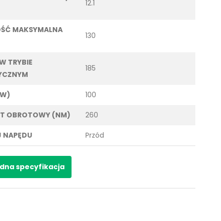
12.1
OŚĆ MAKSYMALNA
130
 W TRYBIE
185
YCZNYM
KW)
100
T OBROTOWY (NM)
260
 NAPĘDU
Przód
dna specyfikacja