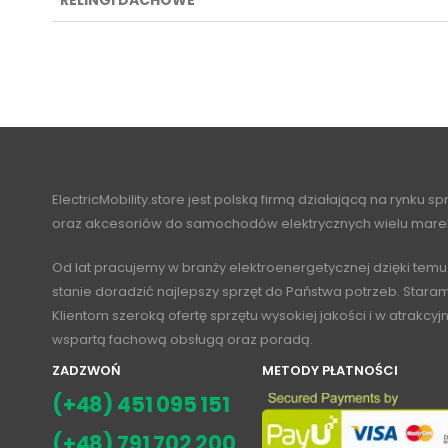
RELINGI DACHOWE
ElectricMobility.store jest polską firmą działającą na rynku s
oraz akcesoriów do samochodów elektrycznych wielu mare
Od lat pracujemy w branży elektroenergetycznej dzięki temu
stanie doradzić najlepszy sprzęt do Państwa potrzeb. Stara
Klientom szeroką ofertę sprzętu wysokiej jakości i w atrakcy
wspartą fachową obsługą oraz poradą.
ZADZWOŃ
METODY PŁATNOŚCI
(+48) 451 095 151
(+48) 791 702 200