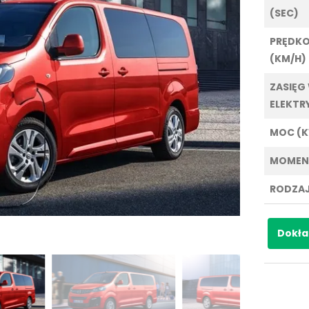
(SEC)
PRĘDK
(KM/H)
ZASIĘG
ELEKTR
MOC (
MOMEN
RODZAJ
Dokła