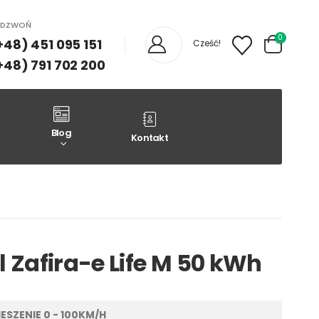
ADZWOŃ
0
+48) 451 095 151
Cześć!
+48) 791 702 200
Blog
Kontakt
 Zafira-e Life M 50 kWh
ESZENIE 0 - 100KM/H