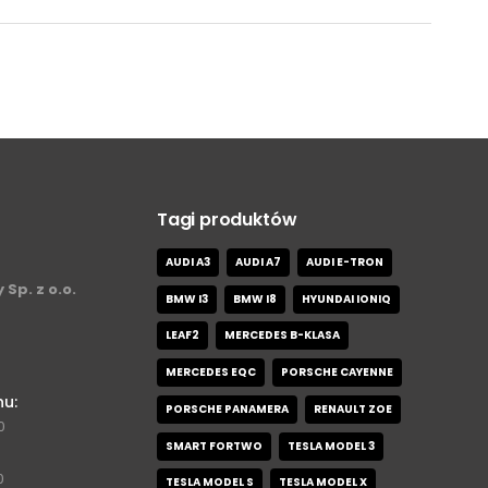
Tagi produktów
AUDI A3
AUDI A7
AUDI E-TRON
 Sp. z o.o.
BMW I3
BMW I8
HYUNDAI IONIQ
LEAF2
MERCEDES B-KLASA
MERCEDES EQC
PORSCHE CAYENNE
nu:
PORSCHE PANAMERA
RENAULT ZOE
0
SMART FORTWO
TESLA MODEL 3
0
TESLA MODEL S
TESLA MODEL X