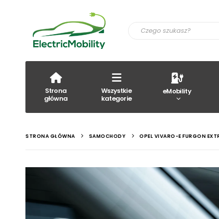
Strona
Wszystkie
eMobility
główna
kategorie
STRONA GŁÓWNA
SAMOCHODY
OPEL VIVARO-E FURGON EXT