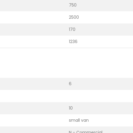
750
2500
170
1236
6
10
small van
N - Commercial