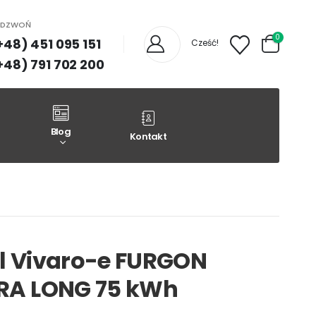
ADZWOŃ
0
+48) 451 095 151
Cześć!
+48) 791 702 200
Blog
Kontakt
l Vivaro-e FURGON
RA LONG 75 kWh