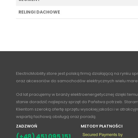
RELINGI DACHOWE
ElectricMobility.store jest polską firmą działającą na rynku s
oraz akcesoriów do samochodów elektrycznych wielu mare
Od lat pracujemy w branży elektroenergetycznej dzięki temu
stanie doradzić najlepszy sprzęt do Państwa potrzeb. Stara
Klientom szeroką ofertę sprzętu wysokiej jakości i w atrakcy
wspartą fachową obsługą oraz poradą.
ZADZWOŃ
METODY PŁATNOŚCI
(+48) 451 095 151