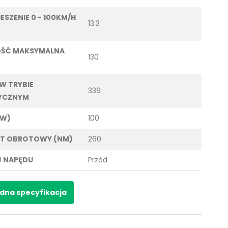
ESZENIE 0 - 100KM/H
13.3
OŚĆ MAKSYMALNA
130
 W TRYBIE
339
YCZNYM
KW)
100
T OBROTOWY (NM)
260
 NAPĘDU
Przód
dna specyfikacja