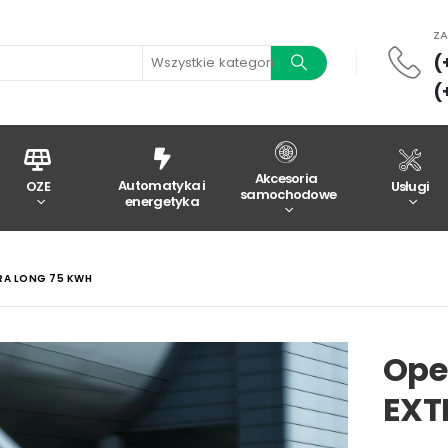
Z
(
Wszystkie kategorie
(
Akcesoria
Automatyka i
OZE
Usługi
samochodowe
energetyka
RA LONG 75 KWH
Ope
EXT