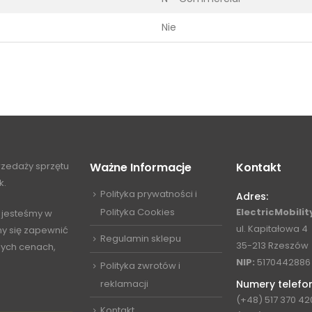
Nie
przedaży sprzętu
Ważne Informacje
Kontakt
k.
Polityka prywatności i
Adres:
Polityka Cookies
ElectricMobility
 jesteśmy w
ul. Kapitałowa 4
my się zapewnić
Regulamin sklepu
35-213 Rzeszów
jnych cenach,
NIP:
5170442886
Polityka zwrotów i
reklamacji
Numery telefo
(+48) 517 370 42
Kontakt