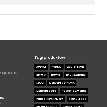
Tagi produktów
AUDI A3
AUDI A7
AUDI E-TRON
 Sp. z o.o.
BMW I3
BMW I8
HYUNDAI IONIQ
LEAF2
MERCEDES B-KLASA
MERCEDES EQC
PORSCHE CAYENNE
nu:
PORSCHE PANAMERA
RENAULT ZOE
0
SMART FORTWO
TESLA MODEL 3