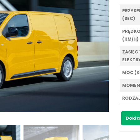
PRZYSPI
(SEC)
PRĘDK
(KM/H)
ZASIĘG
ELEKTR
MOC (
MOMEN
RODZAJ
Dokła