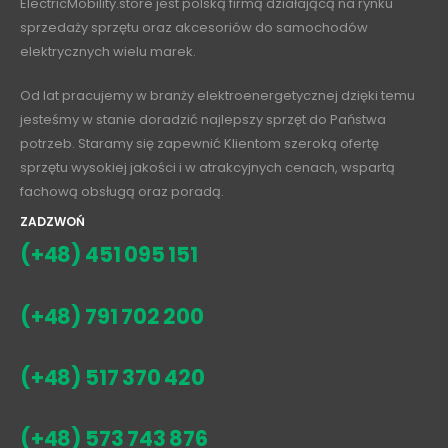
ElectricMobility.store jest polską firmą działającą na rynku
sprzedaży sprzętu oraz akcesoriów do samochodów
elektrycznych wielu marek.
Od lat pracujemy w branży elektroenergetycznej dzięki temu
jesteśmy w stanie doradzić najlepszy sprzęt do Państwa
potrzeb. Staramy się zapewnić Klientom szeroką ofertę
sprzętu wysokiej jakości i w atrakcyjnych cenach, wspartą
fachową obsługą oraz poradą.
ZADZWOŃ
(+48) 451 095 151
(+48) 791 702 200
(+48) 517 370 420
(+48) 573 743 876