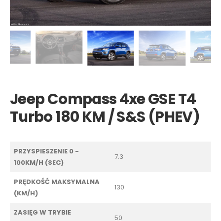
Jeep Compass 4xe GSE T4
Turbo 180 KM / S&S (PHEV)
PRZYSPIESZENIE 0 -
7.3
100KM/H (SEC)
PRĘDKOŚĆ MAKSYMALNA
130
(KM/H)
ZASIĘG W TRYBIE
50