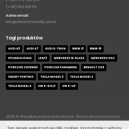
(+48) 663 818 191
Adres email:
info@electricmobility.store
Tagi produktów
AUDI A3
AUDI A7
AUDI E-TRON
BMW I3
BMW I8
HYUNDAI IONIQ
LEAF2
MERCEDES B-KLASA
MERCEDES EQC
PORSCHE CAYENNE
PORSCHE PANAMERA
RENAULT ZOE
SMART FORTWO
TESLA MODEL 3
TESLA MODEL S
TESLA MODEL X
VW E-GOLF
VW E-UP
2026
© Wszelkie prawa zastrzeżone. Strona stworzona przez:
Divstack
Ten serwis wykorzystuje pliki cookies. Korzystanie z witryny