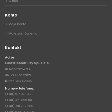
O nas
Konto
Moje konto
Moje zamówienia
Kontakt
Adres:
ElectricMobility Sp. z o.o.
ul. Kapitałowa 4
35-213 Rzeszów
NIP:
5170442886
Numery telefonu:
(+48) 517 370 420
(+48) 451 095 151
(+48) 791 702 200
(+48) 573 743 876