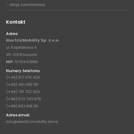
Moje zamówienia
Kontakt
Adres:
ElectricMobility Sp. z o.o.
ul. Kapitałowa 4
35-213 Rzeszów
NIP:
5170442886
Numery telefonu:
(+48) 517 370 420
(+48) 451 095 151
(+48) 791 702 200
(+48) 573 743 876
(+48) 663 818 191
Adres email:
info@electricmobility.store