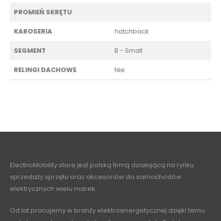
PROMIEŃ SKRĘTU
KAROSERIA
hatchback
SEGMENT
B - Small
RELINGI DACHOWE
Nie
ElectricMobility.store jest polską firmą działającą na rynku
sprzedaży sprzętu oraz akcesoriów do samochodów
elektrycznych wielu marek.
Od lat pracujemy w branży elektroenergetycznej dzięki temu