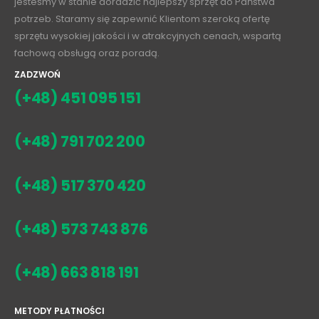
jesteśmy w stanie doradzić najlepszy sprzęt do Państwa
potrzeb. Staramy się zapewnić Klientom szeroką ofertę
sprzętu wysokiej jakości i w atrakcyjnych cenach, wspartą
fachową obsługą oraz poradą.
ZADZWOŃ
(+48) 451 095 151
(+48) 791 702 200
(+48) 517 370 420
(+48) 573 743 876
(+48) 663 818 191
METODY PŁATNOŚCI