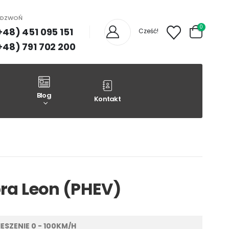
ADZWOŃ
0
+48) 451 095 151
Cześć!
+48) 791 702 200
Blog
Kontakt
ra Leon (PHEV)
ESZENIE 0 - 100KM/H