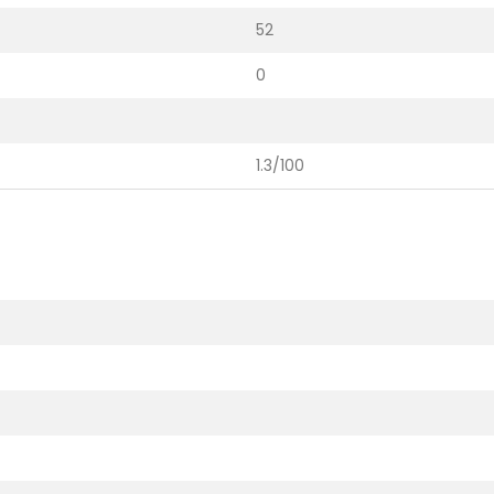
52
0
1.3/100