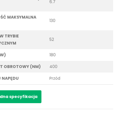
6.7
OŚĆ MAKSYMALNA
130
 W TRYBIE
52
YCZNYM
KW)
180
T OBROTOWY (NM)
400
 NAPĘDU
Przód
dna specyfikacja