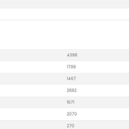
4398
1799
1467
2682
1671
2070
270