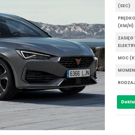
(SEC)
PRĘDK
(KM/H)
ZASIĘG
ELEKTR
MOC (
MOMEN
RODZAJ
Dokła