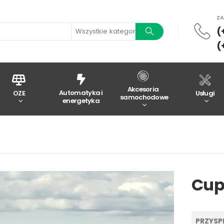
Z
(
Wszystkie kategorie
(
Akcesoria
Automatyka i
OZE
Usługi
samochodowe
energetyka
Cup
PRZYSPI