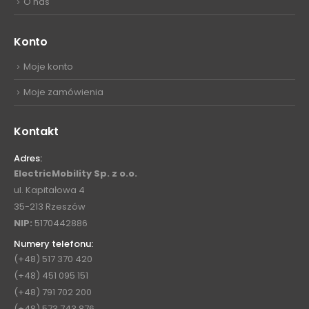
O nas
Konto
Moje konto
Moje zamówienia
Kontakt
Adres:
ElectricMobility Sp. z o.o.
ul. Kapitałowa 4
35-213 Rzeszów
NIP:
5170442886
Numery telefonu:
(+48) 517 370 420
(+48) 451 095 151
(+48) 791 702 200
(+48) 573 743 876