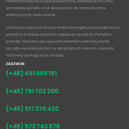
ElectricMobility.store jest polską firmą działającą na rynku
sprzedaży sprzętu oraz akcesoriów do samochodów
elektrycznych wielu marek.
Od lat pracujemy w branży elektroenergetycznej dzięki temu
jesteśmy w stanie doradzić najlepszy sprzęt do Państwa
potrzeb. Staramy się zapewnić Klientom szeroką ofertę
sprzętu wysokiej jakości i w atrakcyjnych cenach, wspartą
fachową obsługą oraz poradą.
ZADZWOŃ
(+48) 451 095 151
(+48) 791 702 200
(+48) 517 370 420
(+48) 573 743 876