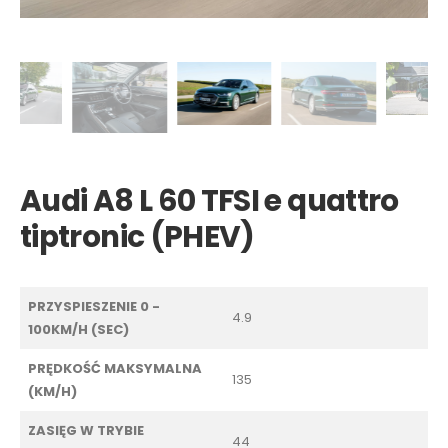
Audi A8 L 60 TFSI e quattro
tiptronic (PHEV)
PRZYSPIESZENIE 0 -
4.9
100KM/H (SEC)
PRĘDKOŚĆ MAKSYMALNA
135
(KM/H)
ZASIĘG W TRYBIE
44