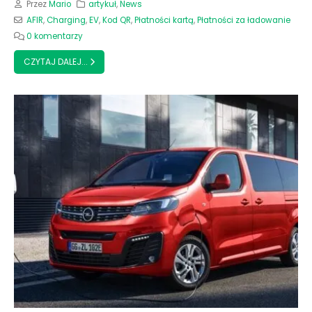
Przez
Mario
artykuł
,
News
AFIR
,
Charging
,
EV
,
Kod QR
,
Płatności kartą
,
Płatności za ładowanie
0 komentarzy
CZYTAJ DALEJ...