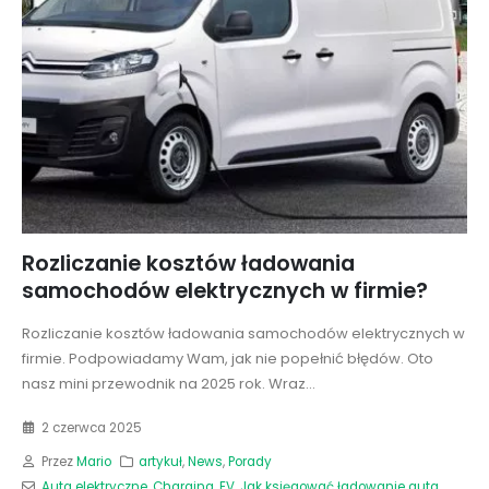
Rozliczanie kosztów ładowania
samochodów elektrycznych w firmie?
Rozliczanie kosztów ładowania samochodów elektrycznych w
firmie. Podpowiadamy Wam, jak nie popełnić błędów. Oto
nasz mini przewodnik na 2025 rok. Wraz...
2 czerwca 2025
Przez
Mario
artykuł
,
News
,
Porady
Auta elektryczne
,
Charging
,
EV
,
Jak księgować ładowanie auta
,