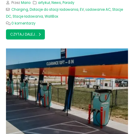
Przez
Mario
artykuł
,
News
,
Porady
Charging
,
Dotacje do stacji ładowania
,
EV
,
Ładowanie AC
,
Stacje
DC
,
Stacje ładowania
,
WallBox
0 komentarzy
CZYTAJ DALEJ...