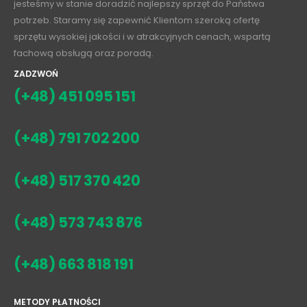
jesteśmy w stanie doradzić najlepszy sprzęt do Państwa
potrzeb. Staramy się zapewnić Klientom szeroką ofertę
sprzętu wysokiej jakości i w atrakcyjnych cenach, wspartą
fachową obsługą oraz poradą.
ZADZWOŃ
(+48) 451 095 151
(+48) 791 702 200
(+48) 517 370 420
(+48) 573 743 876
(+48) 663 818 191
METODY PŁATNOŚCI