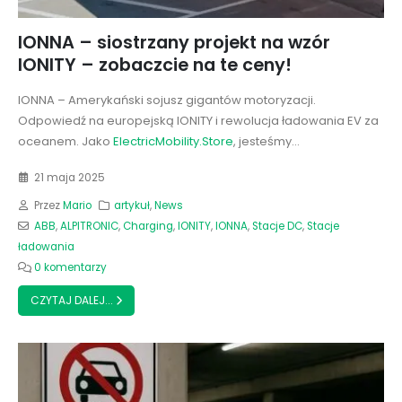
IONNA – siostrzany projekt na wzór
IONITY – zobaczcie na te ceny!
IONNA – Amerykański sojusz gigantów motoryzacji.
Odpowiedź na europejską IONITY i rewolucja ładowania EV za
oceanem. Jako
ElectricMobility.Store
, jesteśmy...
21 maja 2025
Przez
Mario
artykuł
,
News
ABB
,
ALPITRONIC
,
Charging
,
IONITY
,
IONNA
,
Stacje DC
,
Stacje
ładowania
0 komentarzy
CZYTAJ DALEJ...