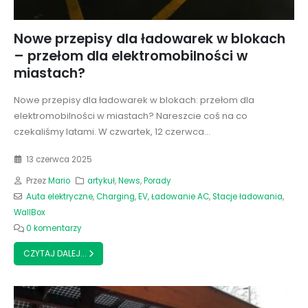
Nowe przepisy dla ładowarek w blokach
– przełom dla elektromobilności w
miastach?
Nowe przepisy dla ładowarek w blokach: przełom dla
elektromobilności w miastach? Nareszcie coś na co
czekaliśmy latami. W czwartek, 12 czerwca...
13 czerwca 2025
Przez
Mario
artykuł
,
News
,
Porady
Auta elektryczne
,
Charging
,
EV
,
Ładowanie AC
,
Stacje ładowania
,
WallBox
0 komentarzy
CZYTAJ DALEJ...