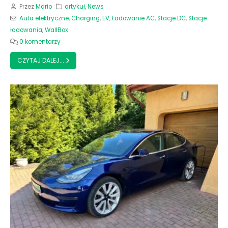
Przez
Mario
artykuł
,
News
Auta elektryczne
,
Charging
,
EV
,
Ładowanie AC
,
Stacje DC
,
Stacje
ładowania
,
WallBox
0 komentarzy
CZYTAJ DALEJ...