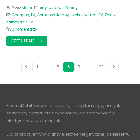
Przez
Mario
artykuł
,
News
,
Porady
Charging
,
EV
,
Garaż podziemny - zakaz wjazdu EV
,
Zakaz
parkowania EV
0 komentarzy
CZYTAJ DALEJ...
…
…
1
5
6
7
29
ElectricMobility.store jest polską firmą działającą na rynku
sprzedaży sprzętu oraz akcesoriów do samochodów
elektrycznych wielu marek.
Od lat pracujemy w branży elektroenergetycznej dzięki temu