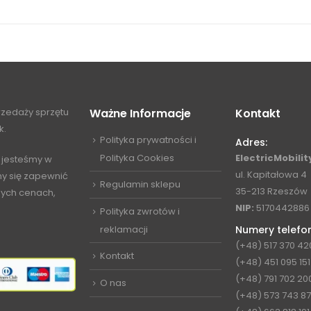
przedaży sprzętu
Ważne Informacje
Kontakt
k.
Polityka prywatności i
Adres:
Polityka Cookies
ElectricMobility
 jesteśmy w
ul. Kapitałowa 4
my się zapewnić
Regulamin sklepu
35-213 Rzeszów
jnych cenach,
NIP:
5170442886
Polityka zwrotów i
reklamacji
Numery telefo
(+48) 517 370 42
Kontakt
(+48) 451 095 151
(+48) 791 702 20
O nas
(+48) 573 743 8