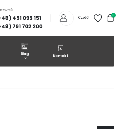
ADZWOŃ
0
+48) 451 095 151
Cześć!
+48) 791 702 200
Blog
Kontakt