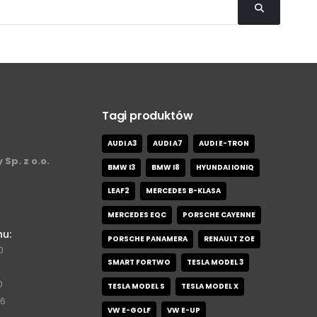
Tagi produktów
AUDI A3
AUDI A7
AUDI E-TRON
 Sp. z o.o.
BMW I3
BMW I8
HYUNDAI IONIQ
LEAF2
MERCEDES B-KLASA
MERCEDES EQC
PORSCHE CAYENNE
nu:
PORSCHE PANAMERA
RENAULT ZOE
0
SMART FORTWO
TESLA MODEL 3
0
TESLA MODEL S
TESLA MODEL X
76
VW E-GOLF
VW E-UP