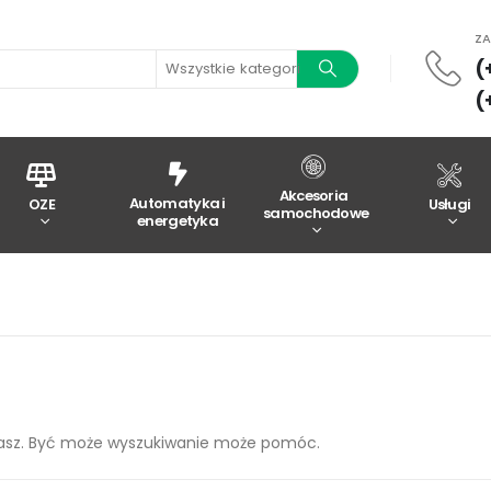
Z
(
Wszystkie kategorie
(
Akcesoria
Automatyka i
OZE
Usługi
samochodowe
energetyka
kasz. Być może wyszukiwanie może pomóc.