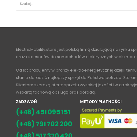
ElectricMobility.store jest polską firmą działającą na rynku s
oraz akcesoriów do samochodów elektrycznych wielu mare
Od lat pracujemy w branży elektroenergetycznej dzięki temu
stanie doradzić najlepszy sprzęt do Państwa potrzeb. Stara
Klientom szeroką ofertę sprzętu wysokiej jakości i w atrakcy
wspartą fachową obsługą oraz poradą.
ZADZWOŃ
METODY PŁATNOŚCI
(+48) 451 095 151
(+48) 791 702 200
(+48) 517 370 420