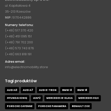
ul. Kapitałowa 4
35-213 Rzeszów
NIP:
5170442886
Numery telefonu:
(+48) 517 370 420
(+48) 451 095 151
(+48) 791 702 200
(+48) 573 743 876
(+48) 663 818 191
Adres email:
info@electricmobility.store
Tagi produktów
AUDI A3
AUDI A7
AUDI E-TRON
BMW I3
BMW I8
HYUNDAI IONIQ
LEAF2
MERCEDES B-KLASA
MERCEDES EQC
PORSCHE CAYENNE
PORSCHE PANAMERA
RENAULT ZOE