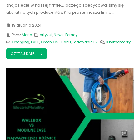
znajdziecie w naszej firmie.Dlaczego zdecydowaliśmy się
akurat na tych producentów?To proste, nasza firma...
19 grudnia 2024
Przez
Mario
artykuł
,
News
,
Porady
Charging
,
EVSE
,
Green Cell
,
Habu
,
Ładowanie EV
0 komentarzy
CZYTAJ DALEJ...