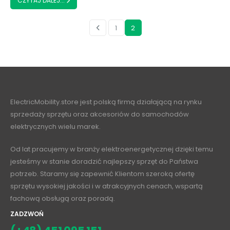
CZYTAJ DALEJ...
1
2
ElectricMobility.store jest polską firmą działającą na rynku
sprzedaży sprzętu oraz akcesoriów do samochodów
elektrycznych wielu marek.
Od lat pracujemy w branży elektroenergetycznej dzięki temu
jesteśmy w stanie doradzić najlepszy sprzęt do Państwa
potrzeb. Staramy się zapewnić Klientom szeroką ofertę
sprzętu wysokiej jakości i w atrakcyjnych cenach, wspartą
fachową obsługą oraz poradą.
ZADZWOŃ