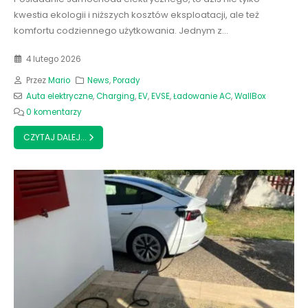
kwestia ekologii i niższych kosztów eksploatacji, ale też
komfortu codziennego użytkowania. Jednym z...
4 lutego 2026
Przez
Mario
News
,
Porady
Auta elektryczne
,
Charging
,
EV
,
EVSE
,
Ładowanie AC
,
WallBox
0 komentarzy
CZYTAJ DALEJ...