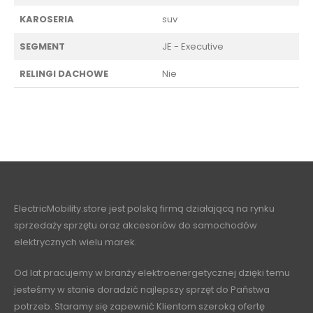
KAROSERIA
suv
SEGMENT
JE - Executive
RELINGI DACHOWE
Nie
ElectricMobility.store jest polską firmą działającą na rynku
sprzedaży sprzętu oraz akcesoriów do samochodów
elektrycznych wielu marek.
Od lat pracujemy w branży elektroenergetycznej dzięki temu
jesteśmy w stanie doradzić najlepszy sprzęt do Państwa
potrzeb. Staramy się zapewnić Klientom szeroką ofertę