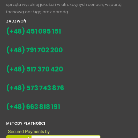
sprzętu wysokiej jakości i w atrakcyjnych cenach, wspartą
fachową obsługą oraz poradą.
ZADZWOŃ
(+48) 451 095 151
(+48) 791 702 200
(+48) 517 370 420
(+48) 573 743 876
(+48) 663 818 191
METODY PŁATNOŚCI