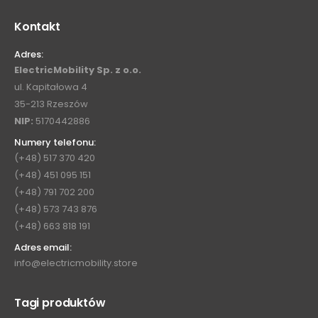
Kontakt
Adres:
ElectricMobility Sp. z o.o.
ul. Kapitałowa 4
35-213 Rzeszów
NIP:
5170442886
Numery telefonu:
(+48) 517 370 420
(+48) 451 095 151
(+48) 791 702 200
(+48) 573 743 876
(+48) 663 818 191
Adres email:
info@electricmobility.store
Tagi produktów