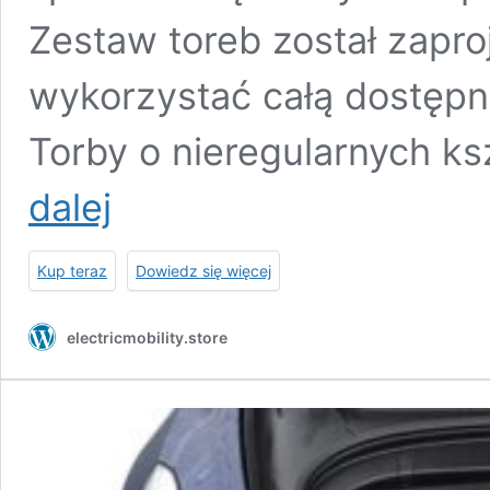
Zestaw toreb został zapro
wykorzystać całą dostępn
Torby o nieregularnych k
TESLA
dalej
MODEL
3
2017-
Kup teraz
Dowiedz się więcej
2020
TORBY
DO
electricmobility.store
BAGAŻNIKA
7
SZT