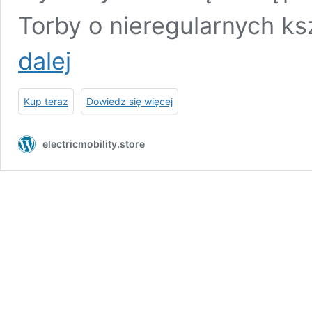
Torby o nieregularnych k
TESLA
dalej
MODEL
3
2017-
Kup teraz
Dowiedz się więcej
2020
TORBY
DO
electricmobility.store
BAGAŻNIKA
7
SZT